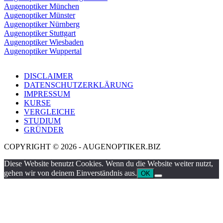
Augenoptiker München
Augenoptiker Münster
Augenoptiker Nürnberg
Augenoptiker Stuttgart
Augenoptiker Wiesbaden
Augenoptiker Wuppertal
DISCLAIMER
DATENSCHUTZERKLÄRUNG
IMPRESSUM
KURSE
VERGLEICHE
STUDIUM
GRÜNDER
COPYRIGHT © 2026 - AUGENOPTIKER.BIZ
Diese Website benutzt Cookies. Wenn du die Website weiter nutzt,
gehen wir von deinem Einverständnis aus.
OK