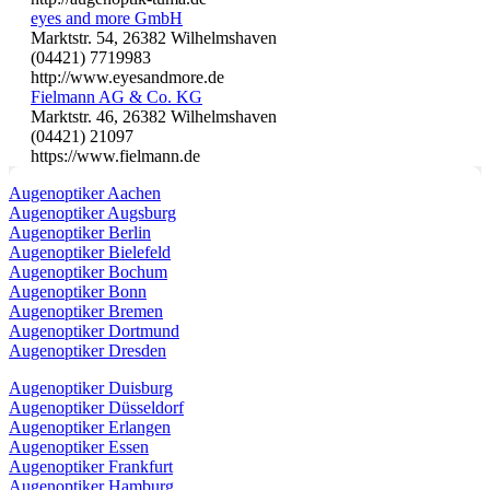
eyes and more GmbH
Marktstr. 54, 26382 Wilhelmshaven
(04421) 7719983
http://www.eyesandmore.de
Fielmann AG & Co. KG
Marktstr. 46, 26382 Wilhelmshaven
(04421) 21097
https://www.fielmann.de
Augenoptiker Aachen
Augenoptiker Augsburg
Augenoptiker Berlin
Augenoptiker Bielefeld
Augenoptiker Bochum
Augenoptiker Bonn
Augenoptiker Bremen
Augenoptiker Dortmund
Augenoptiker Dresden
Augenoptiker Duisburg
Augenoptiker Düsseldorf
Augenoptiker Erlangen
Augenoptiker Essen
Augenoptiker Frankfurt
Augenoptiker Hamburg