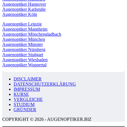
Augenoptiker Hannover
Augenoptiker Karlsruhe
Augenoptiker Köln
Augenoptiker Leipzig
Augenoptiker Mannheim
Augenoptiker Mönchengladbach
Augenoptiker München
Augenoptiker Münster
Augenoptiker Nürnberg
Augenoptiker Stuttgart
Augenoptiker Wiesbaden
Augenoptiker Wuppertal
DISCLAIMER
DATENSCHUTZERKLÄRUNG
IMPRESSUM
KURSE
VERGLEICHE
STUDIUM
GRÜNDER
COPYRIGHT © 2026 - AUGENOPTIKER.BIZ