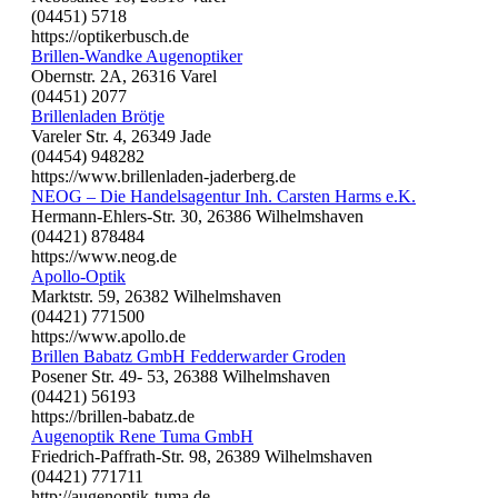
(04451) 5718
https://optikerbusch.de
Brillen-Wandke Augenoptiker
Obernstr. 2A, 26316 Varel
(04451) 2077
Brillenladen Brötje
Vareler Str. 4, 26349 Jade
(04454) 948282
https://www.brillenladen-jaderberg.de
NEOG – Die Handelsagentur Inh. Carsten Harms e.K.
Hermann-Ehlers-Str. 30, 26386 Wilhelmshaven
(04421) 878484
https://www.neog.de
Apollo-Optik
Marktstr. 59, 26382 Wilhelmshaven
(04421) 771500
https://www.apollo.de
Brillen Babatz GmbH Fedderwarder Groden
Posener Str. 49- 53, 26388 Wilhelmshaven
(04421) 56193
https://brillen-babatz.de
Augenoptik Rene Tuma GmbH
Friedrich-Paffrath-Str. 98, 26389 Wilhelmshaven
(04421) 771711
http://augenoptik-tuma.de