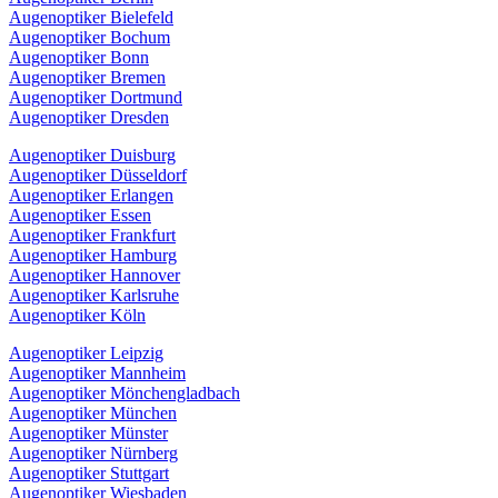
Augenoptiker Bielefeld
Augenoptiker Bochum
Augenoptiker Bonn
Augenoptiker Bremen
Augenoptiker Dortmund
Augenoptiker Dresden
Augenoptiker Duisburg
Augenoptiker Düsseldorf
Augenoptiker Erlangen
Augenoptiker Essen
Augenoptiker Frankfurt
Augenoptiker Hamburg
Augenoptiker Hannover
Augenoptiker Karlsruhe
Augenoptiker Köln
Augenoptiker Leipzig
Augenoptiker Mannheim
Augenoptiker Mönchengladbach
Augenoptiker München
Augenoptiker Münster
Augenoptiker Nürnberg
Augenoptiker Stuttgart
Augenoptiker Wiesbaden