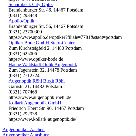
Scharnbeck City-Optik
Brandenburger Str. 46, 14467 Potsdam
(0331) 293448
Apollo-Optik
Brandenburger Str. 56, 14467 Potsdam
(0331) 23700300
https://www.apollo.de/optiker?filiale=7781&stadt=potsdam
Optiker Bode GmbH Stern-Center
Zum Kirchsteigfeld 2, 14480 Potsdam
(0331) 625006
https://www.optiker-bode.de
Hache Waldstadt-Optik Augenoptik
Zum Jagenstein 32, 14478 Potsdam
(0331) 2712724
Augenoptik Röhl Birgit Röhl
Garnstr. 21, 14482 Potsdam
(0331) 707468
https://www.augenoptik-roehl.de
Kollark Augenoptik GmbH
Friedrich-Ebert-Str. 90, 14467 Potsdam
(0331) 292938
https://www.kollark-augenoptik.de/
Augenoptiker Aachen
Augenoptiker Augsburg