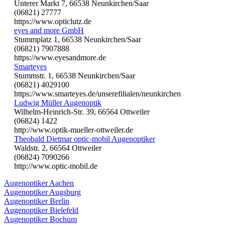
Unterer Markt 7, 66538 Neunkirchen/Saar
(06821) 27777
https://www.opticlutz.de
eyes and more GmbH
Stummplatz 1, 66538 Neunkirchen/Saar
(06821) 7907888
https://www.eyesandmore.de
Smarteyes
Stummstr. 1, 66538 Neunkirchen/Saar
(06821) 4029100
https://www.smarteyes.de/unserefilialen/neunkirchen
Ludwig Müller Augenoptik
Wilhelm-Heinrich-Str. 39, 66564 Ottweiler
(06824) 1422
http://www.optik-mueller-ottweiler.de
Theobald Dietmar optic-mobil Augenoptiker
Waldstr. 2, 66564 Ottweiler
(06824) 7090266
http://www.optic-mobil.de
Augenoptiker Aachen
Augenoptiker Augsburg
Augenoptiker Berlin
Augenoptiker Bielefeld
Augenoptiker Bochum