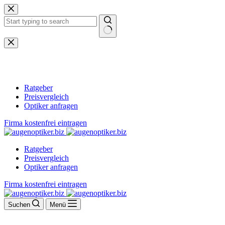
Zum
Inhalt
springen
Keine
Ergebnisse
Ratgeber
Preisvergleich
Optiker anfragen
Firma kostenfrei eintragen
Ratgeber
Preisvergleich
Optiker anfragen
Firma kostenfrei eintragen
Suchen
Menü