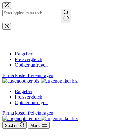
Zum
Inhalt
springen
Keine
Ergebnisse
Ratgeber
Preisvergleich
Optiker anfragen
Firma kostenfrei eintragen
Ratgeber
Preisvergleich
Optiker anfragen
Firma kostenfrei eintragen
Suchen
Menü