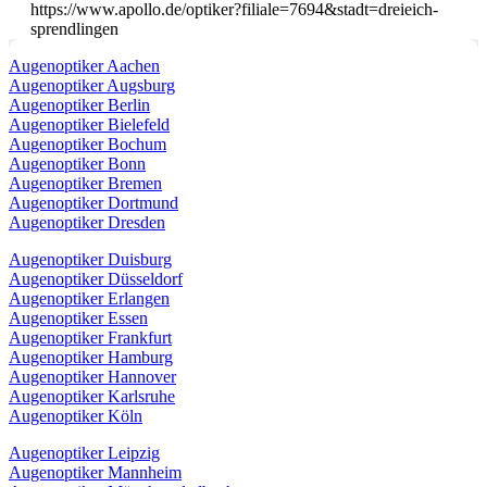
https://www.apollo.de/optiker?filiale=7694&stadt=dreieich-
sprendlingen
Augenoptiker Aachen
Augenoptiker Augsburg
Augenoptiker Berlin
Augenoptiker Bielefeld
Augenoptiker Bochum
Augenoptiker Bonn
Augenoptiker Bremen
Augenoptiker Dortmund
Augenoptiker Dresden
Augenoptiker Duisburg
Augenoptiker Düsseldorf
Augenoptiker Erlangen
Augenoptiker Essen
Augenoptiker Frankfurt
Augenoptiker Hamburg
Augenoptiker Hannover
Augenoptiker Karlsruhe
Augenoptiker Köln
Augenoptiker Leipzig
Augenoptiker Mannheim