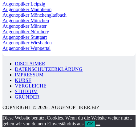
Augenoptiker Leipzig
Augenoptiker Mannheim
Augenoptiker Mönchengladbach
Augenoptiker München
Augenoptiker Münster
Augenoptiker Nürnberg
Augenoptiker Stuttgart
Augenoptiker Wiesbaden
Augenoptiker Wuppertal
DISCLAIMER
DATENSCHUTZERKLÄRUNG
IMPRESSUM
KURSE
VERGLEICHE
STUDIUM
GRÜNDER
COPYRIGHT © 2026 - AUGENOPTIKER.BIZ
Diese Website benutzt Cookies. Wenn du die Website weiter nutzt,
gehen wir von deinem Einverständnis aus.
OK