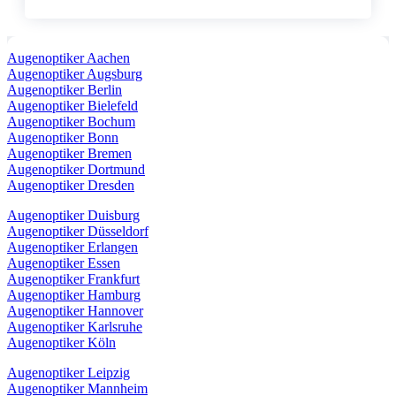
Augenoptiker Aachen
Augenoptiker Augsburg
Augenoptiker Berlin
Augenoptiker Bielefeld
Augenoptiker Bochum
Augenoptiker Bonn
Augenoptiker Bremen
Augenoptiker Dortmund
Augenoptiker Dresden
Augenoptiker Duisburg
Augenoptiker Düsseldorf
Augenoptiker Erlangen
Augenoptiker Essen
Augenoptiker Frankfurt
Augenoptiker Hamburg
Augenoptiker Hannover
Augenoptiker Karlsruhe
Augenoptiker Köln
Augenoptiker Leipzig
Augenoptiker Mannheim