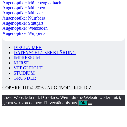
Augenoptiker Mönchengladbach
Augenoptiker München
Augenoptiker Münster
Augenoptiker Nürnberg
Augenoptiker Stuttgart
Augenoptiker Wiesbaden
Augenoptiker Wuppertal
DISCLAIMER
DATENSCHUTZERKLÄRUNG
IMPRESSUM
KURSE
VERGLEICHE
STUDIUM
GRÜNDER
COPYRIGHT © 2026 - AUGENOPTIKER.BIZ
Diese Website benutzt Cookies. Wenn du die Website weiter nutzt,
gehen wir von deinem Einverständnis aus.
OK