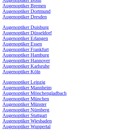
Augenoptiker Bonn
Augenoptiker Bremen
Augenoptiker Dortmund
Augenoptiker Dresden
Augenoptiker Duisburg
Augenoptiker Düsseldorf
Augenoptiker Erlangen
Augenoptiker Essen
Augenoptiker Frankfurt
Augenoptiker Hamburg
Augenoptiker Hannover
Augenoptiker Karlsruhe
Augenoptiker Köln
Augenoptiker Leipzig
Augenoptiker Mannheim
Augenoptiker Mönchengladbach
Augenoptiker München
Augenoptiker Münster
Augenoptiker Nürnberg
Augenoptiker Stuttgart
Augenoptiker Wiesbaden
Augenoptiker Wuppertal