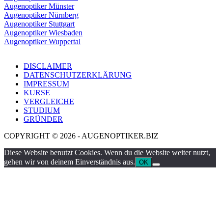
Augenoptiker Münster
Augenoptiker Nürnberg
Augenoptiker Stuttgart
Augenoptiker Wiesbaden
Augenoptiker Wuppertal
DISCLAIMER
DATENSCHUTZERKLÄRUNG
IMPRESSUM
KURSE
VERGLEICHE
STUDIUM
GRÜNDER
COPYRIGHT © 2026 - AUGENOPTIKER.BIZ
Diese Website benutzt Cookies. Wenn du die Website weiter nutzt,
gehen wir von deinem Einverständnis aus.
OK