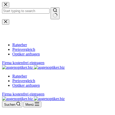
Zum
Inhalt
springen
Keine
Ergebnisse
Ratgeber
Preisvergleich
Optiker anfragen
Firma kostenfrei eintragen
Ratgeber
Preisvergleich
Optiker anfragen
Firma kostenfrei eintragen
Suchen
Menü