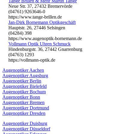
Tange Brillen & Mehr Martin Tange
Neue Str. 37, 27432 Bremervörde
(04761) 9263646-0
https://www.tange-brillen.de
Jan-Dirk Bornemann Optikgeschäft
Hauptstr. 26, 27446 Selsingen
(04284) 398
https://www.augenoptik-bornemann.de
Vollmann Optik Uhren Schmuck
Hindenburgstr. 36, 27442 Gnarrenburg
(04763) 1293
https://vollmann-optik.de
Augenoptiker Aachen
Augenoptiker Augsburg
Augenoptiker Berlin
Augenoptiker Bielefeld
Augenoptiker Bochum
Augenoptiker Bonn
Augenoptiker Bremen
Augenoptiker Dortmund
Augenoptiker Dresden
Augenoptiker Duisburg
Augenoptiker Düsseldorf