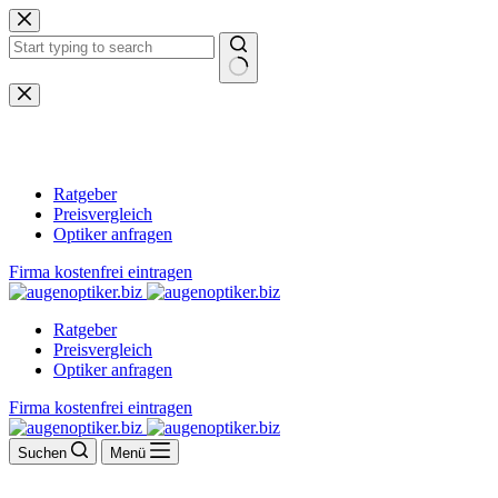
Zum
Inhalt
springen
Keine
Ergebnisse
Ratgeber
Preisvergleich
Optiker anfragen
Firma kostenfrei eintragen
Ratgeber
Preisvergleich
Optiker anfragen
Firma kostenfrei eintragen
Suchen
Menü