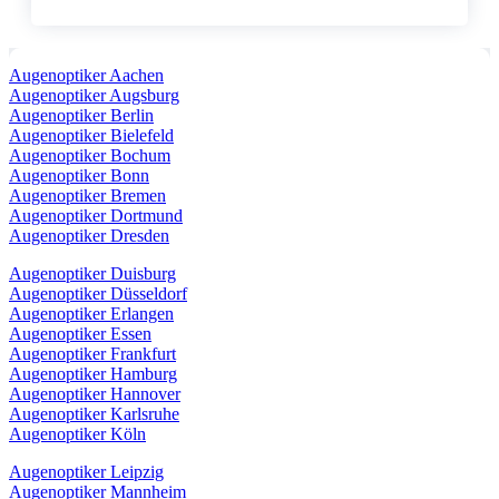
Augenoptiker Aachen
Augenoptiker Augsburg
Augenoptiker Berlin
Augenoptiker Bielefeld
Augenoptiker Bochum
Augenoptiker Bonn
Augenoptiker Bremen
Augenoptiker Dortmund
Augenoptiker Dresden
Augenoptiker Duisburg
Augenoptiker Düsseldorf
Augenoptiker Erlangen
Augenoptiker Essen
Augenoptiker Frankfurt
Augenoptiker Hamburg
Augenoptiker Hannover
Augenoptiker Karlsruhe
Augenoptiker Köln
Augenoptiker Leipzig
Augenoptiker Mannheim