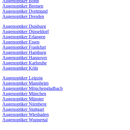
Augenoptiker Bonn
Augenoptiker Bremen
Augenoptiker Dortmund
Augenoptiker Dresden
Augenoptiker Duisburg
Augenoptiker Düsseldorf
Augenoptiker Erlangen
Augenoptiker Essen
Augenoptiker Frankfurt
Augenoptiker Hamburg
Augenoptiker Hannover
Augenoptiker Karlsruhe
Augenoptiker Köln
Augenoptiker Leipzig
Augenoptiker Mannheim
Augenoptiker Mönchengladbach
Augenoptiker München
Augenoptiker Münster
Augenoptiker Nürnberg
Augenoptiker Stuttgart
Augenoptiker Wiesbaden
Augenoptiker Wuppertal