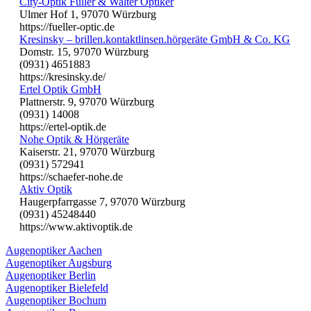
City-Optik Füller & Walter Optiker
Ulmer Hof 1, 97070 Würzburg
https://fueller-optic.de
Kresinsky – brillen.kontaktlinsen.hörgeräte GmbH & Co. KG
Domstr. 15, 97070 Würzburg
(0931) 4651883
https://kresinsky.de/
Ertel Optik GmbH
Plattnerstr. 9, 97070 Würzburg
(0931) 14008
https://ertel-optik.de
Nohe Optik & Hörgeräte
Kaiserstr. 21, 97070 Würzburg
(0931) 572941
https://schaefer-nohe.de
Aktiv Optik
Haugerpfarrgasse 7, 97070 Würzburg
(0931) 45248440
https://www.aktivoptik.de
Augenoptiker Aachen
Augenoptiker Augsburg
Augenoptiker Berlin
Augenoptiker Bielefeld
Augenoptiker Bochum