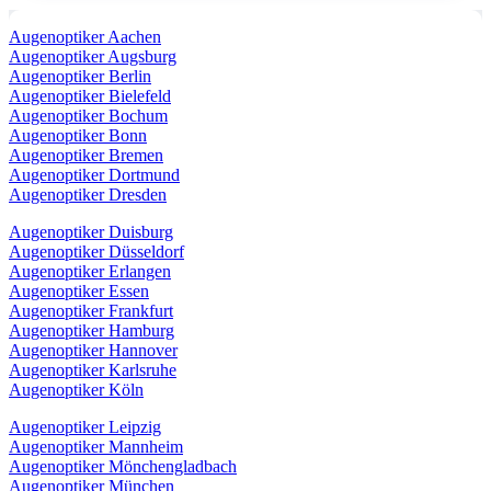
Augenoptiker Aachen
Augenoptiker Augsburg
Augenoptiker Berlin
Augenoptiker Bielefeld
Augenoptiker Bochum
Augenoptiker Bonn
Augenoptiker Bremen
Augenoptiker Dortmund
Augenoptiker Dresden
Augenoptiker Duisburg
Augenoptiker Düsseldorf
Augenoptiker Erlangen
Augenoptiker Essen
Augenoptiker Frankfurt
Augenoptiker Hamburg
Augenoptiker Hannover
Augenoptiker Karlsruhe
Augenoptiker Köln
Augenoptiker Leipzig
Augenoptiker Mannheim
Augenoptiker Mönchengladbach
Augenoptiker München