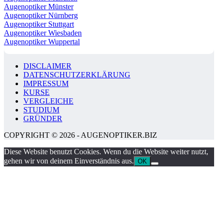
Augenoptiker Münster
Augenoptiker Nürnberg
Augenoptiker Stuttgart
Augenoptiker Wiesbaden
Augenoptiker Wuppertal
DISCLAIMER
DATENSCHUTZERKLÄRUNG
IMPRESSUM
KURSE
VERGLEICHE
STUDIUM
GRÜNDER
COPYRIGHT © 2026 - AUGENOPTIKER.BIZ
Diese Website benutzt Cookies. Wenn du die Website weiter nutzt,
gehen wir von deinem Einverständnis aus.
OK