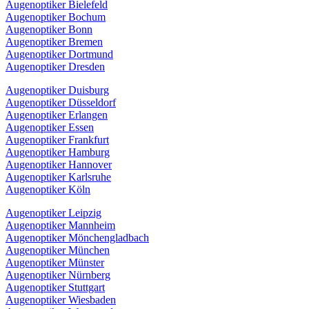
Augenoptiker Bielefeld
Augenoptiker Bochum
Augenoptiker Bonn
Augenoptiker Bremen
Augenoptiker Dortmund
Augenoptiker Dresden
Augenoptiker Duisburg
Augenoptiker Düsseldorf
Augenoptiker Erlangen
Augenoptiker Essen
Augenoptiker Frankfurt
Augenoptiker Hamburg
Augenoptiker Hannover
Augenoptiker Karlsruhe
Augenoptiker Köln
Augenoptiker Leipzig
Augenoptiker Mannheim
Augenoptiker Mönchengladbach
Augenoptiker München
Augenoptiker Münster
Augenoptiker Nürnberg
Augenoptiker Stuttgart
Augenoptiker Wiesbaden