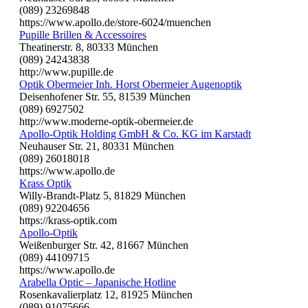
(089) 23269848
https://www.apollo.de/store-6024/muenchen
Pupille Brillen & Accessoires
Theatinerstr. 8, 80333 München
(089) 24243838
http://www.pupille.de
Optik Obermeier Inh. Horst Obermeier Augenoptik
Deisenhofener Str. 55, 81539 München
(089) 6927502
http://www.moderne-optik-obermeier.de
Apollo-Optik Holding GmbH & Co. KG im Karstadt
Neuhauser Str. 21, 80331 München
(089) 26018018
https://www.apollo.de
Krass Optik
Willy-Brandt-Platz 5, 81829 München
(089) 92204656
https://krass-optik.com
Apollo-Optik
Weißenburger Str. 42, 81667 München
(089) 44109715
https://www.apollo.de
Arabella Optic – Japanische Hotline
Rosenkavalierplatz 12, 81925 München
(089) 91075666