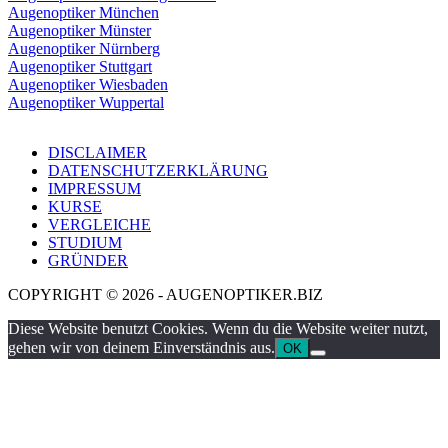
Augenoptiker München
Augenoptiker Münster
Augenoptiker Nürnberg
Augenoptiker Stuttgart
Augenoptiker Wiesbaden
Augenoptiker Wuppertal
DISCLAIMER
DATENSCHUTZERKLÄRUNG
IMPRESSUM
KURSE
VERGLEICHE
STUDIUM
GRÜNDER
COPYRIGHT © 2026 - AUGENOPTIKER.BIZ
Diese Website benutzt Cookies. Wenn du die Website weiter nutzt,
gehen wir von deinem Einverständnis aus.
OK