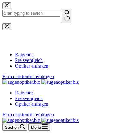
Zum
Inhalt
springen
Keine
Ergebnisse
Ratgeber
Preisvergleich
Optiker anfragen
Firma kostenfrei eintragen
Ratgeber
Preisvergleich
Optiker anfragen
Firma kostenfrei eintragen
Suchen
Menü