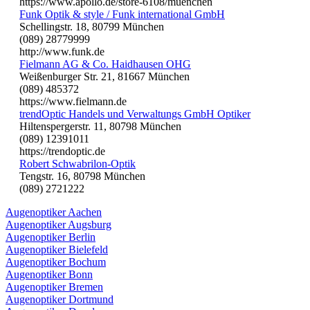
https://www.apollo.de/store-6108/muenchen
Funk Optik & style / Funk international GmbH
Schellingstr. 18, 80799 München
(089) 28779999
http://www.funk.de
Fielmann AG & Co. Haidhausen OHG
Weißenburger Str. 21, 81667 München
(089) 485372
https://www.fielmann.de
trendOptic Handels und Verwaltungs GmbH Optiker
Hiltenspergerstr. 11, 80798 München
(089) 12391011
https://trendoptic.de
Robert Schwabrilon-Optik
Tengstr. 16, 80798 München
(089) 2721222
Augenoptiker Aachen
Augenoptiker Augsburg
Augenoptiker Berlin
Augenoptiker Bielefeld
Augenoptiker Bochum
Augenoptiker Bonn
Augenoptiker Bremen
Augenoptiker Dortmund