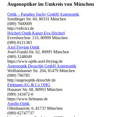
Augenoptiker im Umkreis von München
Optik – Paradies Suchy GmbH Augenoptik
Sendlinger Str. 60, 80331 München
(089) 7600009
http://vidivici.de
Höcherl Optik Kaiser Eva Höcherl
Eversbuschstr. 133, 80999 München
(089) 8121383
Axel Freytag Optik
Josef-Frankl-Str. 62, 80995 München
(089) 3148049
https://www.optik-axel-freytag.de
Augenoptik Deuschle GmbH Augenoptik
Wolfratshauser Str. 204, 81479 München
(089) 796785
http://augenoptik-deuschle.de
Fielmann AG & Co OHG
Hanauer Str. 68, 80993 München
(089) 143472-0
https://www.fielmann.de
Apollo-Optik
Ollenhauerstr. 6, 81737 München
(089) 62747737