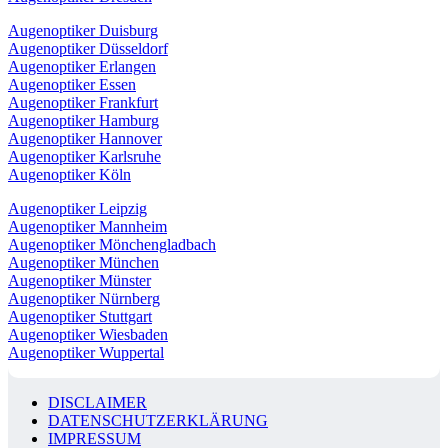
Augenoptiker Duisburg
Augenoptiker Düsseldorf
Augenoptiker Erlangen
Augenoptiker Essen
Augenoptiker Frankfurt
Augenoptiker Hamburg
Augenoptiker Hannover
Augenoptiker Karlsruhe
Augenoptiker Köln
Augenoptiker Leipzig
Augenoptiker Mannheim
Augenoptiker Mönchengladbach
Augenoptiker München
Augenoptiker Münster
Augenoptiker Nürnberg
Augenoptiker Stuttgart
Augenoptiker Wiesbaden
Augenoptiker Wuppertal
DISCLAIMER
DATENSCHUTZERKLÄRUNG
IMPRESSUM