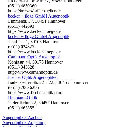
Richard-Lattorf-Str. 37, 30453 Hannover
(0511) 4850360
https://krieses-brillenatelier.de
becker + flöge GmbH Augenoptik
Limmerstr. 37, 30451 Hannover
(0511) 442693
https://www.becker-floege.de
becker + flöge GmbH Augenoptik
Jakobistr. 1, 30163 Hannover
(0511) 624825
https://www.becker-floege.de
Cammann Optik Augenoptik
Königstr. 44, 30175 Hannover
(0511) 343628
http://www.camannoptik.de
Fischer Optik Augenoptiker
Badenstedter Str. 221- 223, 30455 Hannover
(0511) 70036295
https://www.fischer-optik.com
Heumann-Optik
In der Rehre 22, 30457 Hannover
(0511) 463855
Augenoptiker Aachen
Augenoptiker Augsburg