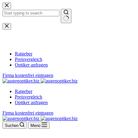
Zum
Inhalt
springen
Keine
Ergebnisse
Ratgeber
Preisvergleich
Optiker anfragen
Firma kostenfrei eintragen
Ratgeber
Preisvergleich
Optiker anfragen
Firma kostenfrei eintragen
Suchen
Menü