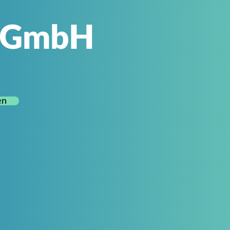
l GmbH
en