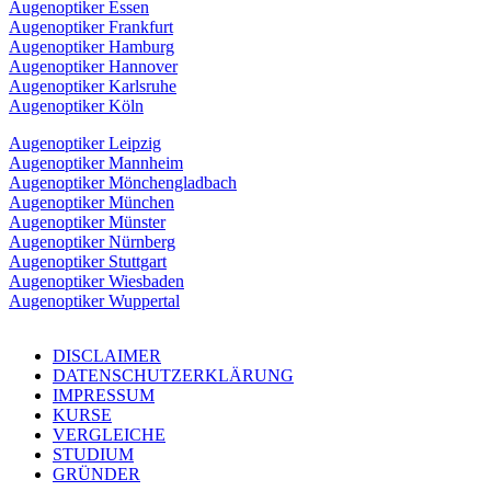
Augenoptiker Essen
Augenoptiker Frankfurt
Augenoptiker Hamburg
Augenoptiker Hannover
Augenoptiker Karlsruhe
Augenoptiker Köln
Augenoptiker Leipzig
Augenoptiker Mannheim
Augenoptiker Mönchengladbach
Augenoptiker München
Augenoptiker Münster
Augenoptiker Nürnberg
Augenoptiker Stuttgart
Augenoptiker Wiesbaden
Augenoptiker Wuppertal
DISCLAIMER
DATENSCHUTZERKLÄRUNG
IMPRESSUM
KURSE
VERGLEICHE
STUDIUM
GRÜNDER