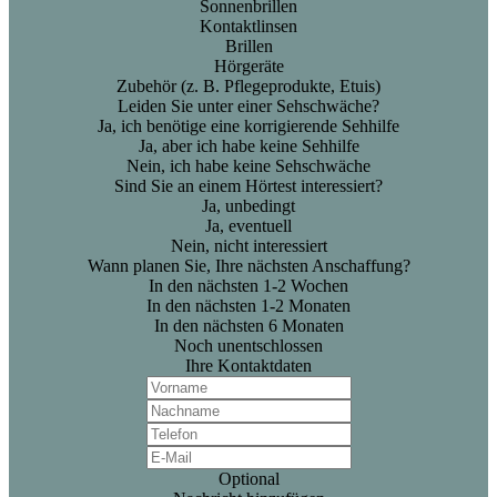
Sonnenbrillen
Kontaktlinsen
Brillen
Hörgeräte
Zubehör (z. B. Pflegeprodukte, Etuis)
Leiden Sie unter einer Sehschwäche?
Ja, ich benötige eine korrigierende Sehhilfe
Ja, aber ich habe keine Sehhilfe
Nein, ich habe keine Sehschwäche
Sind Sie an einem Hörtest interessiert?
Ja, unbedingt
Ja, eventuell
Nein, nicht interessiert
Wann planen Sie, Ihre nächsten Anschaffung?
In den nächsten 1-2 Wochen
In den nächsten 1-2 Monaten
In den nächsten 6 Monaten
Noch unentschlossen
Ihre Kontaktdaten
Optional