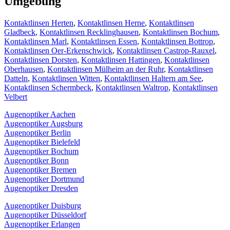
Umgebung
Kontaktlinsen Herten
,
Kontaktlinsen Herne
,
Kontaktlinsen
Gladbeck
,
Kontaktlinsen Recklinghausen
,
Kontaktlinsen Bochum
,
Kontaktlinsen Marl
,
Kontaktlinsen Essen
,
Kontaktlinsen Bottrop
,
Kontaktlinsen Oer-Erkenschwick
,
Kontaktlinsen Castrop-Rauxel
,
Kontaktlinsen Dorsten
,
Kontaktlinsen Hattingen
,
Kontaktlinsen
Oberhausen
,
Kontaktlinsen Mülheim an der Ruhr
,
Kontaktlinsen
Datteln
,
Kontaktlinsen Witten
,
Kontaktlinsen Haltern am See
,
Kontaktlinsen Schermbeck
,
Kontaktlinsen Waltrop
,
Kontaktlinsen
Velbert
Augenoptiker Aachen
Augenoptiker Augsburg
Augenoptiker Berlin
Augenoptiker Bielefeld
Augenoptiker Bochum
Augenoptiker Bonn
Augenoptiker Bremen
Augenoptiker Dortmund
Augenoptiker Dresden
Augenoptiker Duisburg
Augenoptiker Düsseldorf
Augenoptiker Erlangen