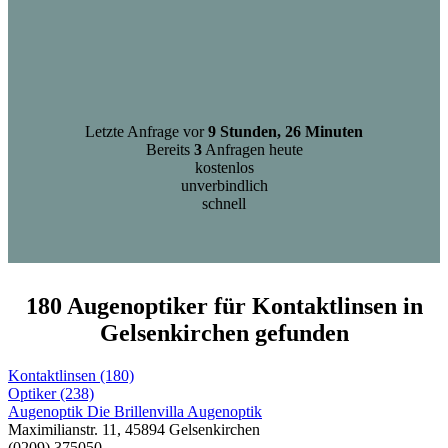
Letzte Anfrage vor
9 Stunden, 26 Minuten
Bereits
3
Anfragen heute
kostenlos
unverbindlich
schnell
180 Augenoptiker für Kontaktlinsen in
Gelsenkirchen gefunden
Kontaktlinsen (180)
Optiker (238)
Augenoptik Die Brillenvilla Augenoptik
Maximilianstr. 11, 45894 Gelsenkirchen
(0209) 375050