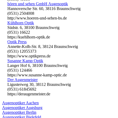
hören und sehen GmbH Augenoptik
Hannoversche Str. 60, 38116 Braunschweig
(0531) 2504008
http://www.hoeren-und-sehen-bs.de
Kühlhorn Optik
Südstr. 6, 38100 Braunschweig
(0531) 16622
https://kuehlhorn-optik.de
Optik Press
Annette-Kolb-Str. 8, 38124 Braunschweig
(0531) 12055373
https://www.optikpress.de
Susanne Kamp Optik
Langer Hof 6, 38100 Braunschweig
(0531) 124466
https://www.susanne-kamp-optic.de
Der Augenmeister
Ligusterweg 30, 38112 Braunschweig
(0531) 61845692
https://deraugenmeister.de
Augenoptiker Aachen
Augenoptiker Augsburg
Augenoptiker Berlin
Augenoptiker Bielefeld