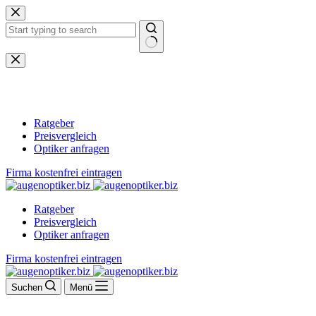
Zum
Inhalt
springen
Keine
Ergebnisse
Ratgeber
Preisvergleich
Optiker anfragen
Firma kostenfrei eintragen
Ratgeber
Preisvergleich
Optiker anfragen
Firma kostenfrei eintragen
Suchen
Menü