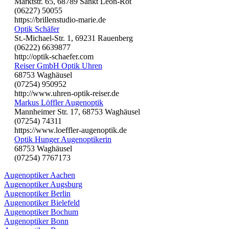
Marktstr. 65, 68789 Sankt Leon-Rot
(06227) 50055
https://brillenstudio-marie.de
Optik Schäfer
St.-Michael-Str. 1, 69231 Rauenberg
(06222) 6639877
http://optik-schaefer.com
Reiser GmbH Optik Uhren
68753 Waghäusel
(07254) 950952
http://www.uhren-optik-reiser.de
Markus Löffler Augenoptik
Mannheimer Str. 17, 68753 Waghäusel
(07254) 74311
https://www.loeffler-augenoptik.de
Optik Hunger Augenoptikerin
68753 Waghäusel
(07254) 7767173
Augenoptiker Aachen
Augenoptiker Augsburg
Augenoptiker Berlin
Augenoptiker Bielefeld
Augenoptiker Bochum
Augenoptiker Bonn